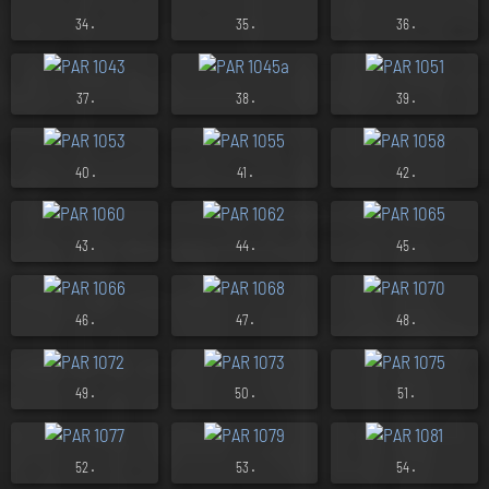
.
.
.
34
35
36
.
.
.
37
38
39
.
.
.
40
41
42
.
.
.
43
44
45
.
.
.
46
47
48
.
.
.
49
50
51
.
.
.
52
53
54