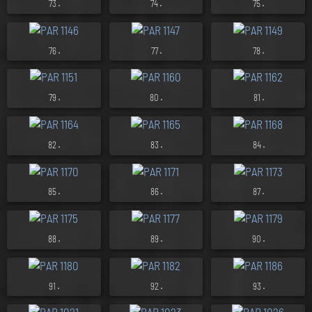
.
.
.
73
74
75
.
.
.
76
77
78
.
.
.
79
80
81
.
.
.
82
83
84
.
.
.
85
86
87
.
.
.
88
89
90
.
.
.
91
92
93