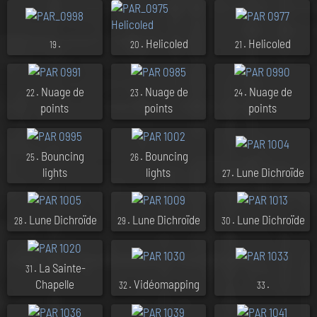
.
. Helicoled
. Helicoled
19
20
21
. Nuage de
. Nuage de
. Nuage de
22
23
24
points
points
points
. Bouncing
. Bouncing
25
26
lights
lights
. Lune Dichroïde
27
. Lune Dichroïde
. Lune Dichroïde
. Lune Dichroïde
28
29
30
. La Sainte-
31
Chapelle
. Vidéomapping
.
32
33