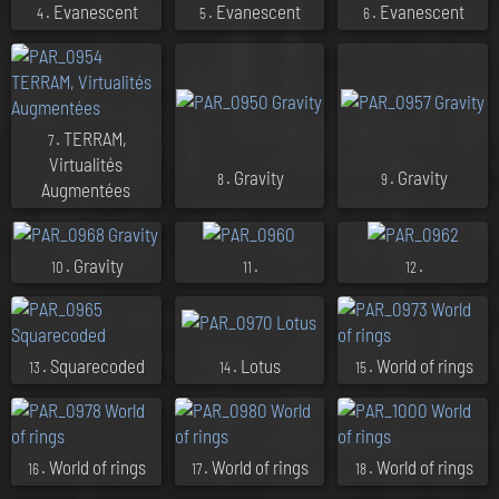
. Evanescent
. Evanescent
. Evanescent
4
5
6
. TERRAM,
7
Virtualités
. Gravity
. Gravity
8
9
Augmentées
. Gravity
.
.
10
11
12
. Squarecoded
. Lotus
. World of rings
13
14
15
. World of rings
. World of rings
. World of rings
16
17
18