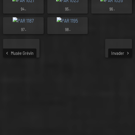
.
.
.
94
95
96
.
.
97
98
Musée Grévin
Invader