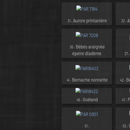
. Aurore printanière
. 
31
32
. Bébés araignée
36
épeire diadème
37
. Bernache nonnette
. 
41
42
. Goéland
. 
46
47
.
.
51
52