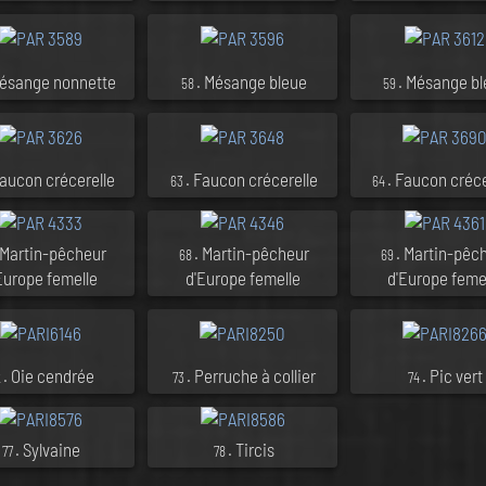
Mésange nonnette
. Mésange bleue
. Mésange b
58
59
Faucon crécerelle
. Faucon crécerelle
. Faucon créce
63
64
 Martin-pêcheur
. Martin-pêcheur
. Martin-pêc
68
69
Europe femelle
d'Europe femelle
d'Europe feme
. Oie cendrée
. Perruche à collier
. Pic vert
2
73
74
. Sylvaine
. Tircis
77
78