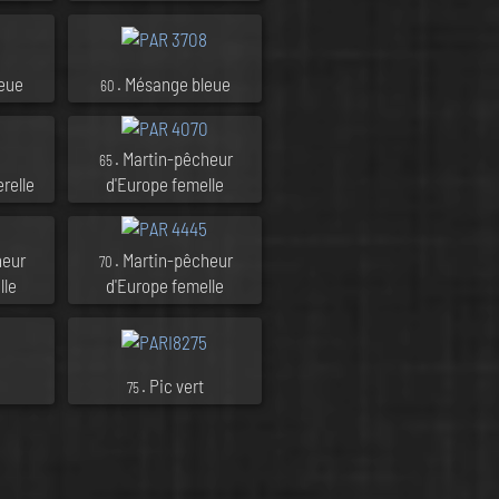
leue
. Mésange bleue
60
. Martin-pêcheur
65
relle
d'Europe femelle
heur
. Martin-pêcheur
70
lle
d'Europe femelle
. Pic vert
75