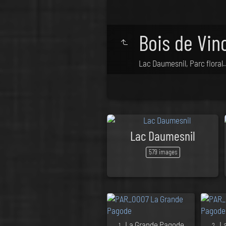
Bois de Vin
Lac Daumesnil, Parc floral..
Lac Daumesnil
579 images
. La Grande Pagode
. 
1
2