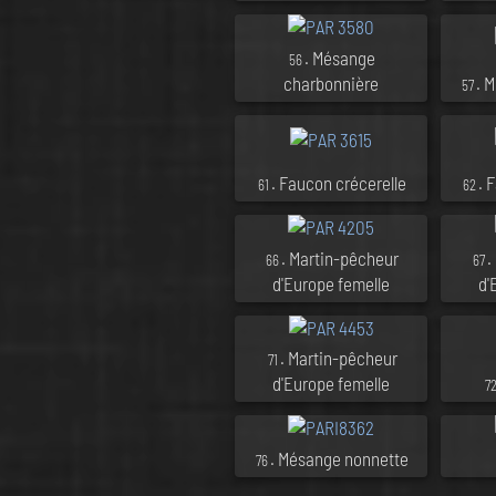
. Mésange
56
charbonnière
. 
57
. Faucon crécerelle
. 
61
62
. Martin-pêcheur
.
66
67
d'Europe femelle
d'
. Martin-pêcheur
71
d'Europe femelle
7
. Mésange nonnette
76