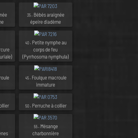
gnée
. Bébés araignée
35
me
épeire diadème
. Petite nymphe au
40
rcure
corps de feu
riale)
(Pyrrhosoma nymphula)
roule
. Foulque macroule
45
immature
llier
. Perruche à collier
50
. Mésange
55
ênes
charbonnière