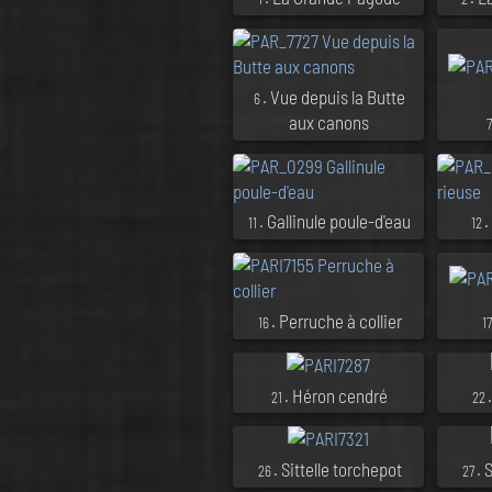
. Vue depuis la Butte
6
aux canons
. Gallinule poule-d'eau
.
11
12
. Perruche à collier
16
1
. Héron cendré
21
22
. Sittelle torchepot
. 
26
27