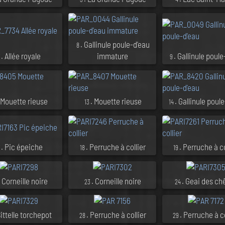
. Gallinule poule-d'eau
8
. Allée royale
immature
. Gallinule poule
7
9
 Mouette rieuse
. Mouette rieuse
. Gallinule poul
13
14
. Pic épeiche
. Perruche à collier
. Perruche à co
7
18
19
. Corneille noire
. Corneille noire
. Geai des ch
23
24
Sittelle torchepot
. Perruche à collier
. Perruche à co
28
29