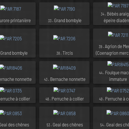
. Bébés arai
34
Aurore printanière
. Grand bombyle
épeire diadè
33
. Agrion de Me
39
. Grand bombyle
. Tircis
(Coenagrion mercu
38
. Foulque mac
44
Bernache nonnette
. Bernache nonnette
immature
43
Perruche à collier
. Perruche à collier
. Perruche à co
48
49
 Geai des chênes
. Geai des chênes
. Geai des ch
53
54