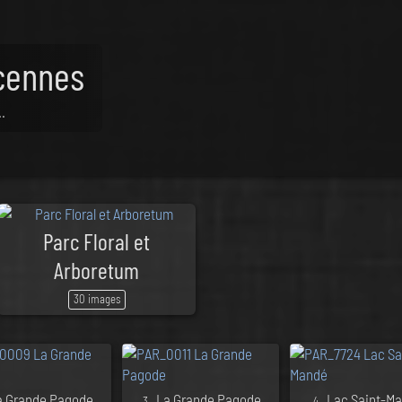
cennes
.
Parc Floral et
Arboretum
30 images
La Grande Pagode
. La Grande Pagode
. Lac Saint-M
3
4