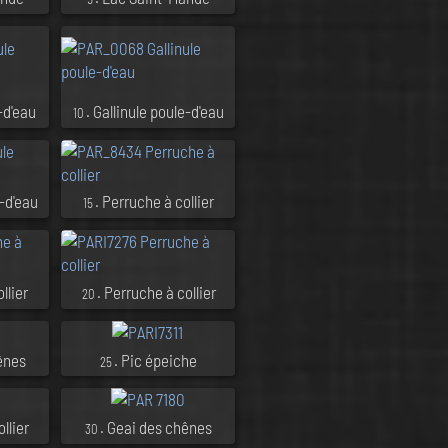
-d'eau
. Gallinule poule-d'eau
10
e-d'eau
. Perruche à collier
15
llier
. Perruche à collier
20
ênes
. Pic épeiche
25
llier
. Geai des chênes
30