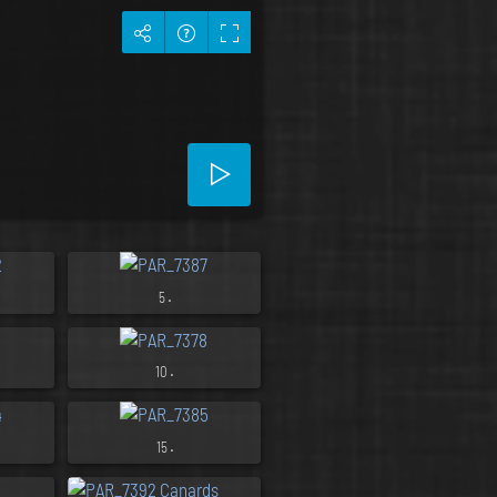
.
5
.
10
.
15