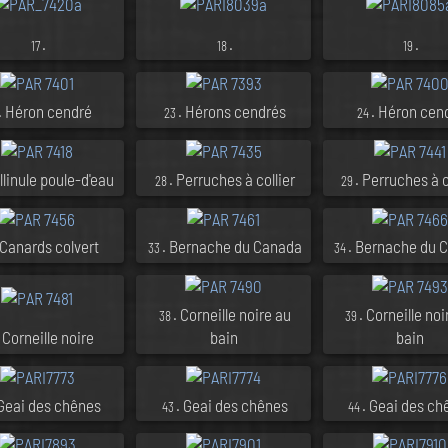
.
.
.
17
18
19
. Héron cendré
. Hérons cendrés
. Héron cen
23
24
llinule poule-d'eau
. Perruches à collier
. Perruches à c
28
29
 Canards colvert
. Bernache du Canada
. Bernache du 
33
34
. Corneille noire au
. Corneille noi
38
39
. Corneille noire
bain
bain
 Geai des chênes
. Geai des chênes
. Geai des ch
43
44