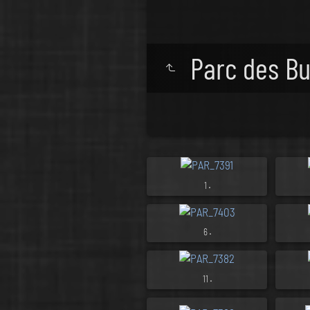
Parc des B
.
1
.
6
.
11