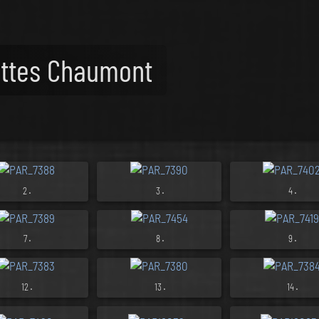
uttes Chaumont
.
.
.
2
3
4
.
.
.
7
8
9
.
.
.
12
13
14