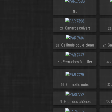
.
16
. Canards colvert
21
22
. Gallinule poule-d'eau
. Ga
26
27
. Perruches à collier
.
31
32
. Corneille noire
36
37
. Geai des chênes
.
41
42