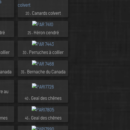
. Canards colvert
20
dré
. Héron cendré
25
ollier
. Perruches à collier
30
Canada
. Bernache du Canada
35
re au
. Geai des chênes
40
ênes
. Geai des chênes
45