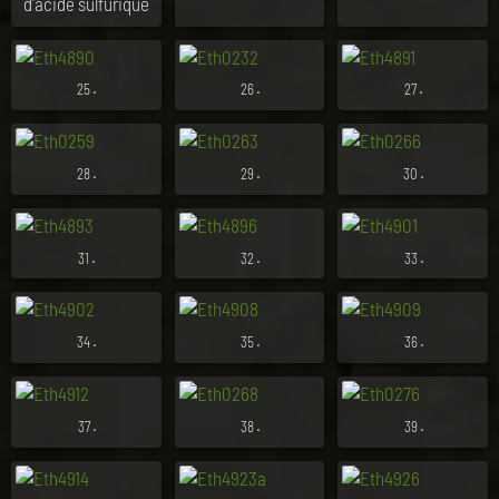
d'acide sulfurique
.
.
.
25
26
27
.
.
.
28
29
30
.
.
.
31
32
33
.
.
.
34
35
36
.
.
.
37
38
39