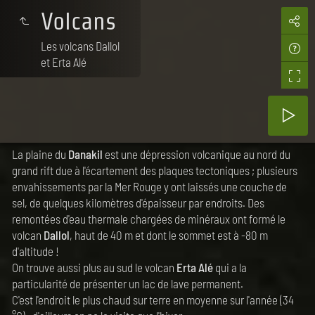
Volcans
Les volcans Dallol
et Erta Alé
La plaine du
Danakil
est une dépression volcanique au nord du
grand rift due à l'écartement des plaques tectoniques ; plusieurs
envahissements par la Mer Rouge y ont laissés une couche de
sel, de quelques kilomètres d'épaisseur par endroits. Des
remontées d'eau thermale chargées de minéraux ont formé le
volcan
Dallol
, haut de 40 m et dont le sommet est à -80 m
d'altitude !
On trouve aussi plus au sud le volcan
Erta Alé
qui a la
particularité de présenter un lac de lave permanent.
C'est l'endroit le plus chaud sur terre en moyenne sur l'année (34