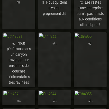
.
. Nous quittons
. Les restes
40
41
42
le volcan
d'une entreprise
proprement dit
qui n'a pas résisté
aux conditions
climatiques !
. Nous
.
.
43
44
45
pénétrons dans
un canyon
traversant un
ensemble de
couches
sédimentaires
très ravinées
.
.
.
46
47
48