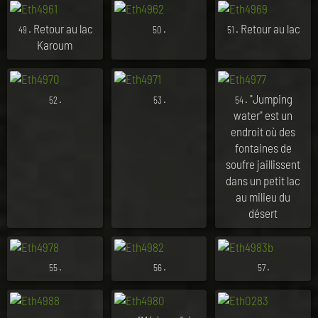
. Retour au lac
.
. Retour au lac
49
50
51
Karoum
.
.
. "Jumping
52
53
54
water" est un
endroit où des
fontaines de
soufre jaillissent
dans un petit lac
au milieu du
désert
.
.
.
55
56
57