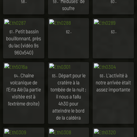
.
. "Méduses" de
.
58
59
60
soufre
. Petit bassin
.
.
61
62
63
bouillonnant, près
du lac (vidéo 9s
960x540)
. Chaîne
. Départ pour le
. L'activité à
64
65
66
volcanique de
cratère à la
notre arrivée était
l'Erta Alé (la partie
tombée de la nuit ;
assez importante
visitée est à
il nous a fallu
l'extrème droite)
4h30 pour
atteindre le bord
de la caldéra