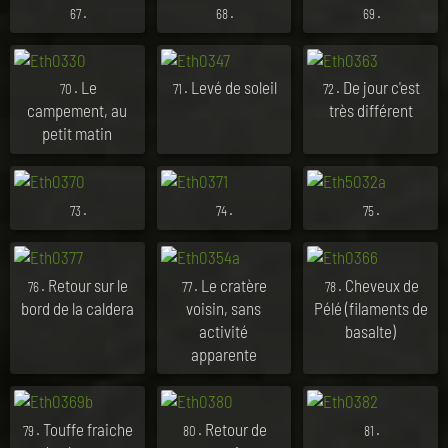
.
.
.
67
68
69
. Le
. Levé de soleil
. De jour c'est
70
71
72
campement, au
très différent
petit matin
.
.
.
73
74
75
. Retour sur le
. Le cratère
. Cheveux de
76
77
78
bord de la caldera
voisin, sans
Pélé (filaments de
activité
basalte)
apparente
. Touffe fraiche
. Retour de
.
79
80
81