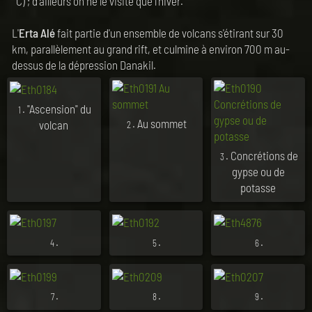
°C) ; d'ailleurs on ne le visite que l'hiver.
L'
Erta Alé
fait partie d'un ensemble de volcans s'étirant sur 30
km, parallèlement au grand rift, et culmine à environ 700 m au-
dessus de la dépression Danakil.
. "Ascension" du
1
. Au sommet
volcan
2
. Concrétions de
3
gypse ou de
potasse
.
.
.
4
5
6
.
.
.
7
8
9