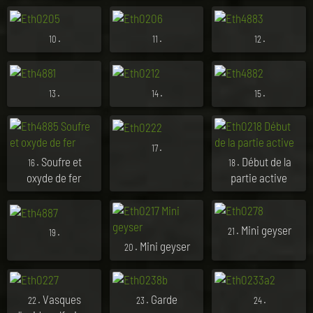
.
.
.
10
11
12
.
.
.
13
14
15
.
17
. Soufre et
. Début de la
16
18
oxyde de fer
partie active
. Mini geyser
.
21
19
. Mini geyser
20
. Vasques
. Garde
.
22
23
24