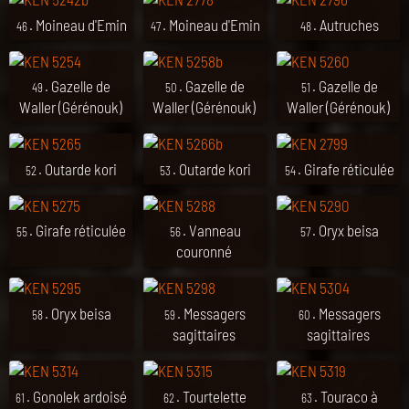
. Moineau d'Emin
. Moineau d'Emin
. Autruches
46
47
48
. Gazelle de
. Gazelle de
. Gazelle de
49
50
51
Waller (Gérénouk)
Waller (Gérénouk)
Waller (Gérénouk)
. Outarde kori
. Outarde kori
. Girafe réticulée
52
53
54
. Girafe réticulée
. Vanneau
. Oryx beisa
55
56
57
couronné
. Oryx beisa
. Messagers
. Messagers
58
59
60
sagittaires
sagittaires
. Gonolek ardoisé
. Tourtelette
. Touraco à
61
62
63