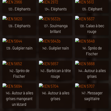
. Eléphants
. Eléphants
. Eléphant
133
134
135
. Eléphants
. Souimanga
. Calao à bec
136
137
138
brillant
rouge
. Guêpier nain
. Guêpier nain
. Spréo de
139
140
141
Fischer
. Spréo de
. Barbican à tête
. Autour à ailes
142
143
144
Fischer
rouge
grises
. Autour à ailes
. Autour à ailes
. Messager
145
146
147
grises mangeant
grises
sagittaire
un lézard