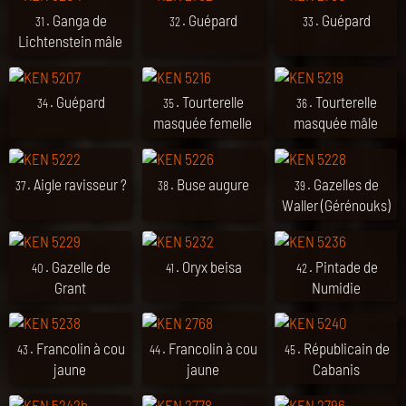
. Ganga de
. Guépard
. Guépard
31
32
33
Lichtenstein mâle
. Guépard
. Tourterelle
. Tourterelle
34
35
36
masquée femelle
masquée mâle
. Aigle ravisseur ?
. Buse augure
. Gazelles de
37
38
39
Waller (Gérénouks)
. Gazelle de
. Oryx beisa
. Pintade de
40
41
42
Grant
Numidie
. Francolin à cou
. Francolin à cou
. Républicain de
43
44
45
jaune
jaune
Cabanis