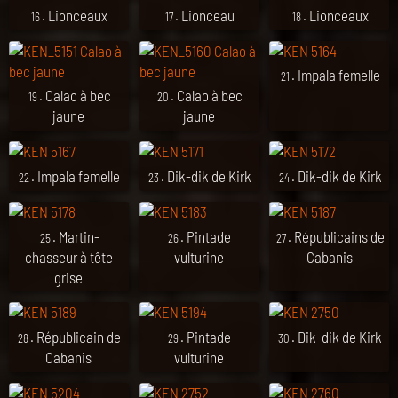
. Lionceaux
. Lionceau
. Lionceaux
16
17
18
. Impala femelle
21
. Calao à bec
. Calao à bec
19
20
jaune
jaune
. Impala femelle
. Dik-dik de Kirk
. Dik-dik de Kirk
22
23
24
. Martin-
. Pintade
. Républicains de
25
26
27
chasseur à tête
vulturine
Cabanis
grise
. Républicain de
. Pintade
. Dik-dik de Kirk
28
29
30
Cabanis
vulturine