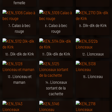
femelle
. Calao à bec
. Calao à bec
. Dik-dik de Kirk
7
8
9
rouge
rouge
. Dik-dik de Kirk
. Dik-dik de Kirk
. Lionceaux
10
11
12
. Lionceau et
. Lionceau
13
15
maman
. Lionceaux
14
sortant de la
cachette