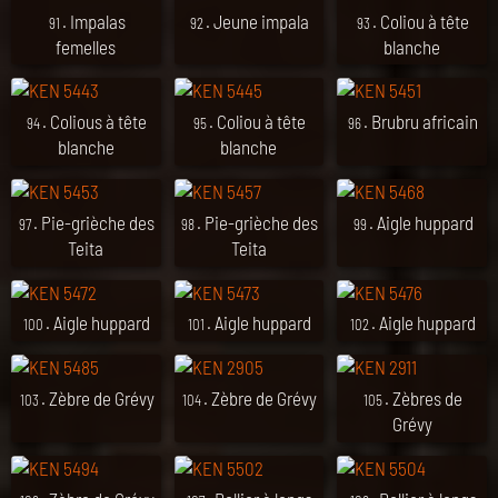
. Impalas
. Jeune impala
. Coliou à tête
91
92
93
femelles
blanche
. Colious à tête
. Coliou à tête
. Brubru africain
94
95
96
blanche
blanche
. Pie-grièche des
. Pie-grièche des
. Aigle huppard
97
98
99
Teita
Teita
. Aigle huppard
. Aigle huppard
. Aigle huppard
100
101
102
. Zèbre de Grévy
. Zèbre de Grévy
. Zèbres de
103
104
105
Grévy