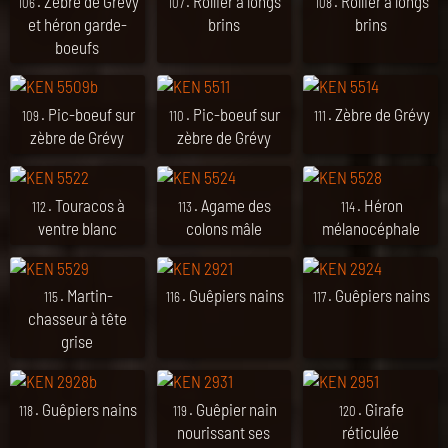
. Zèbre de Grévy
. Rollier à longs
. Rollier à longs
106
107
108
et héron garde-
brins
brins
boeufs
. Pic-boeuf sur
. Pic-boeuf sur
. Zèbre de Grévy
109
110
111
zèbre de Grévy
zèbre de Grévy
. Touracos à
. Agame des
. Héron
112
113
114
ventre blanc
colons mâle
mélanocéphale
. Martin-
. Guêpiers nains
. Guêpiers nains
115
116
117
chasseur à tête
grise
. Guêpiers nains
. Guêpier nain
. Girafe
118
119
120
nourissant ses
réticulée