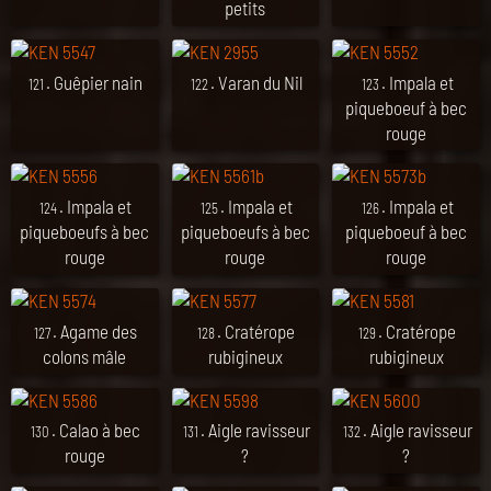
petits
. Guêpier nain
. Varan du Nil
. Impala et
121
122
123
piqueboeuf à bec
rouge
. Impala et
. Impala et
. Impala et
124
125
126
piqueboeufs à bec
piqueboeufs à bec
piqueboeuf à bec
rouge
rouge
rouge
. Agame des
. Cratérope
. Cratérope
127
128
129
colons mâle
rubigineux
rubigineux
. Calao à bec
. Aigle ravisseur
. Aigle ravisseur
130
131
132
rouge
?
?