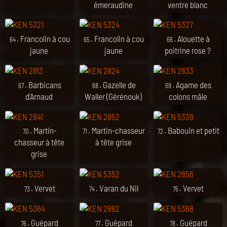
émeraudine
ventre blanc
. Francolin à cou
. Francolin à cou
. Alouette à
64
65
66
jaune
jaune
poitrine rose ?
. Barbicans
. Gazelle de
. Agame des
67
68
69
d'Arnaud
Waller (Gérénouk)
colons mâle
. Martin-
. Martin-chasseur
. Babouin et petit
70
71
72
chasseur à tête
à tête grise
grise
. Vervet
. Varan du Nil
. Vervet
73
74
75
. Guépard
. Guépard
. Guépard
76
77
78