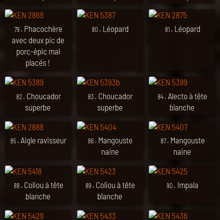
. Phacochère
. Léopard
. Léopard
79
80
81
avec deux pic de
porc-épic mal
placés !
. Choucador
. Choucador
. Alecto à tête
82
83
84
superbe
superbe
blanche
. Aigle ravisseur
. Mangouste
. Mangouste
85
86
87
naine
naine
. Coliou à tête
. Coliou à tête
. Impala
88
89
90
blanche
blanche