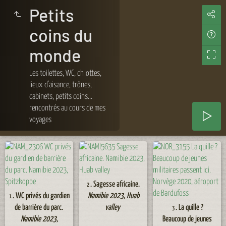
Petits
coins du
monde
Les toilettes, WC, chiottes,
lieux d'aisance, trônes,
cabinets, petits coins...
rencontrés au cours de mes
voyages
. Sagesse africaine.
2
. WC privés du gardien
Namibie 2023, Huab
1
de barrière du parc.
valley
. La quille ?
3
Namibie 2023,
Beaucoup de jeunes