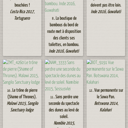
bouchées !
doivent pas être loin.
Costa Rica 2017,
Inde 2016, Guwahati
Tortuguero
. La boutique de
8
bambous du bord de
route met à disposition
des clients ses
toilettes, en bambou.
Inde 2016, Guwahati
. Le trône de pierre
. Vue permanente sur
10
12
(Shame of Thrones).
. Sans perdre une
le Sowa Pan.
11
Malawi 2015, Sangilo
seconde du spectacle
Botswana 2014,
Sanctuary lodge
des dunes au levé de
Kalahari
soleil.
Namibie 2015,