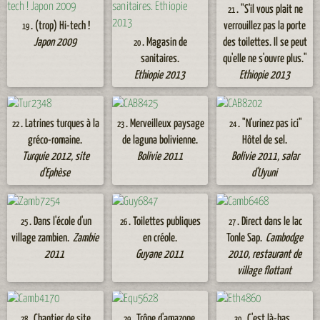
. "S'il vous plait ne
21
. (trop) Hi-tech !
verrouillez pas la porte
19
Japon 2009
. Magasin de
des toilettes. Il se peut
20
sanitaires.
qu'elle ne s'ouvre plus."
Ethiopie 2013
Ethiopie 2013
. Latrines turques à la
. Merveilleux paysage
. "N'urinez pas ici"
22
23
24
gréco-romaine.
de laguna bolivienne.
Hôtel de sel.
Turquie 2012, site
Bolivie 2011
Bolivie 2011, salar
d'Ephèse
d'Uyuni
. Dans l'école d'un
. Toilettes publiques
. Direct dans le lac
25
26
27
village zambien.
Zambie
en créole.
Tonle Sap.
Cambodge
2011
Guyane 2011
2010, restaurant de
village flottant
. Chantier de site
. Trône d'amazone.
. C'est là-bas...
28
29
30